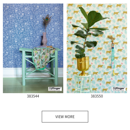
383544
383550
VIEW MORE