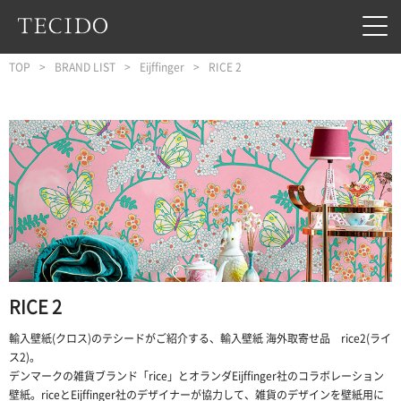
フッターへジャンプ
メインコンテンツへジャンプ
メインナビゲーションへジャンプ
TOP
BRAND LIST
Eijffinger
RICE 2
RICE 2
輸入壁紙(クロス)のテシードがご紹介する、輸入壁紙 海外取寄せ品 rice2(ライ
ス2)。
デンマークの雑貨ブランド「rice」とオランダEijffinger社のコラボレーション
壁紙。riceとEijffinger社のデザイナーが協力して、雑貨のデザインを壁紙用に