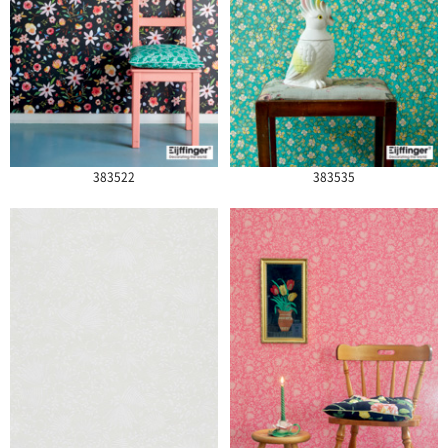
383522
383535