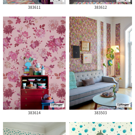
383611
383612
383614
383503