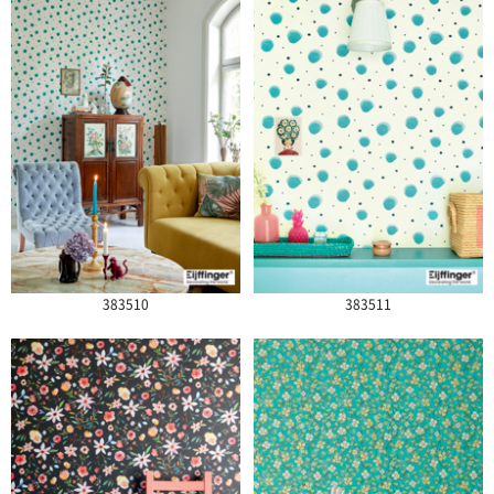
383510
383511