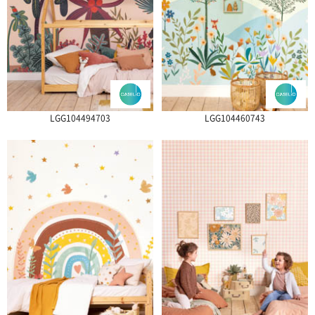
LGG104494703
LGG104460743