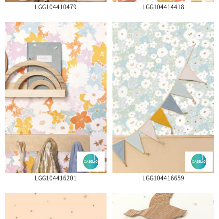
LGG104410479
LGG104414418
LGG104416201
LGG104416659