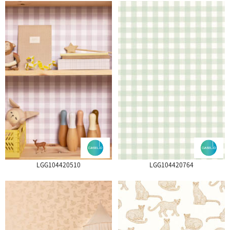
LGG104420510
LGG104420764