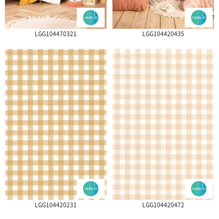
LGG104470321
LGG104420435
LGG104420231
LGG104420472