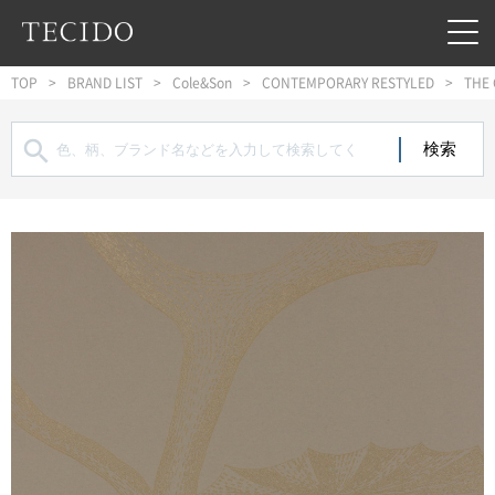
フッターへジャンプ
メインコンテンツへジャンプ
メインナビゲーションへジャンプ
TOP
BRAND LIST
Cole&Son
CONTEMPORARY RESTYLED
THE
