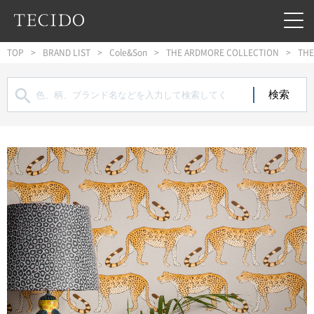
フッターへジャンプ
メインコンテンツへジャンプ
メインナビゲーションへジャンプ
TOP
BRAND LIST
Cole&Son
THE ARDMORE COLLECTION
THE
