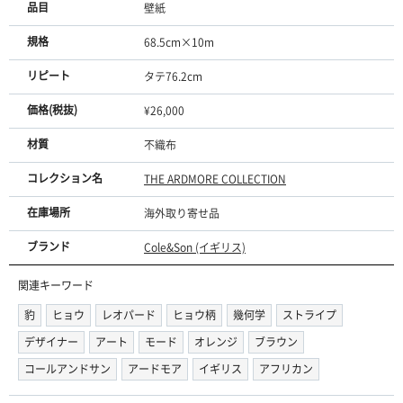
品目
壁紙
規格
68.5cm×10m
リピート
タテ76.2cm
価格(税抜)
¥26,000
材質
不織布
コレクション名
THE ARDMORE COLLECTION
在庫場所
海外取り寄せ品
ブランド
Cole&Son (イギリス)
関連キーワード
豹
ヒョウ
レオパード
ヒョウ柄
幾何学
ストライプ
デザイナー
アート
モード
オレンジ
ブラウン
コールアンドサン
アードモア
イギリス
アフリカン