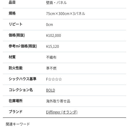
品目
壁画・パネル
規格
75cm×300cm×3パネル
リピート
0cm
価格(税抜)
¥102,000
参考m
2
価格(税抜)
¥15,120
材質
不織布
防火性能
準不燃
シックハウス基準
F☆☆☆☆
コレクション名
BOLD
在庫場所
海外取り寄せ品
ブランド
Eijffinger (オランダ)
関連キーワード