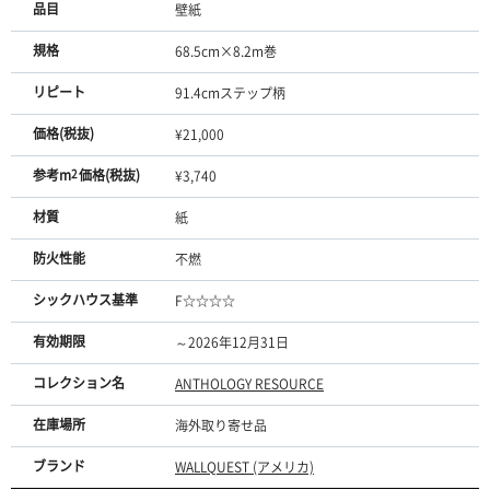
品目
壁紙
規格
68.5cm×8.2m巻
リピート
91.4cmステップ柄
価格(税抜)
¥21,000
参考m
2
価格(税抜)
¥3,740
材質
紙
防火性能
不燃
シックハウス基準
F☆☆☆☆
有効期限
～2026年12月31日
コレクション名
ANTHOLOGY RESOURCE
在庫場所
海外取り寄せ品
ブランド
WALLQUEST (アメリカ)