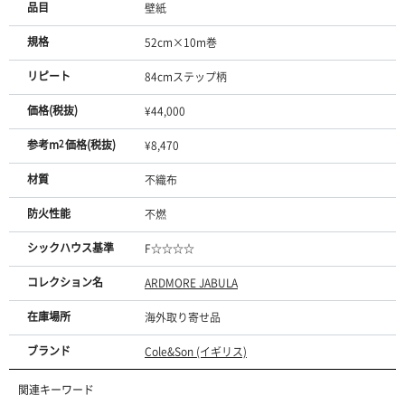
品目
壁紙
規格
52cm×10m巻
リピート
84cmステップ柄
価格(税抜)
¥44,000
参考m
2
価格(税抜)
¥8,470
材質
不織布
防火性能
不燃
シックハウス基準
F☆☆☆☆
コレクション名
ARDMORE JABULA
在庫場所
海外取り寄せ品
ブランド
Cole&Son (イギリス)
関連キーワード