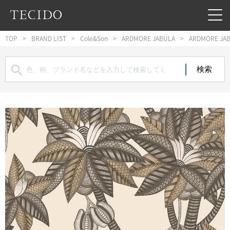
フッターへジャンプ
メインコンテンツへジャンプ
メインナビゲーションへジャンプ
TOP
BRAND LIST
Cole&Son
ARDMORE JABULA
ARDMORE JAB
