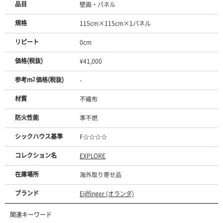
品目
壁画・パネル
規格
115cm×115cm×1パネル
リピート
0cm
価格(税抜)
¥41,000
参考m
2
価格(税抜)
-
材質
不織布
防火性能
準不燃
シックハウス基準
F☆☆☆☆
コレクション名
EXPLORE
在庫場所
海外取り寄せ品
ブランド
Eijffinger (オランダ)
関連キーワード