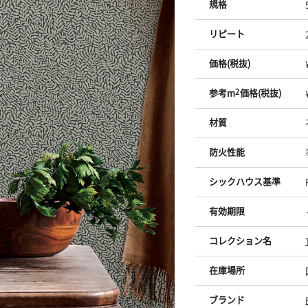
規格
リピート
価格(税抜)
参考m
2
価格(税抜)
材質
防火性能
シックハウス基準
有効期限
コレクション名
在庫場所
ブランド