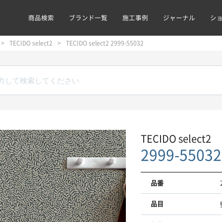
商品検索
ブランド一覧
施工事例
ジャーナル
シ
TECIDO select2
TECIDO select2 2999-55032
TECIDO select2
2999-55032
品番
品目