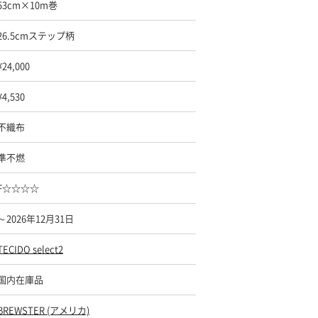
53cm×10m巻
26.5cmステップ柄
¥24,000
¥4,530
不織布
準不燃
F☆☆☆☆
～2026年12月31日
TECIDO select2
国内在庫品
BREWSTER (アメリカ)