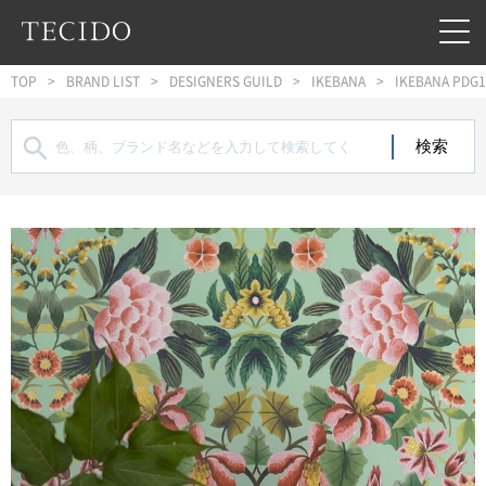
フッターへジャンプ
メインコンテンツへジャンプ
メインナビゲーションへジャンプ
TOP
BRAND LIST
DESIGNERS GUILD
IKEBANA
IKEBANA PDG1
