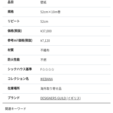
品目
壁紙
規格
52cm×10m巻
リピート
52cm
価格(税抜)
¥37,000
参考m
2
価格(税抜)
¥7,120
材質
不織布
防火性能
不燃
シックハウス基準
F☆☆☆☆
コレクション名
IKEBANA
在庫場所
海外取り寄せ品
ブランド
DESIGNERS GUILD (イギリス)
関連キーワード