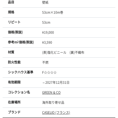
品目
壁紙
規格
53cm×10m巻
リピート
53cm
価格(税抜)
¥19,000
参考m
2
価格(税抜)
¥3,590
材質
(表)塩化ビニール (裏)不織布
防火性能
不燃
シックハウス基準
F☆☆☆☆
有効期限
～2027年12月31日
コレクション名
GREEN & CO
在庫場所
海外取り寄せ品
ブランド
CASELIO (フランス)