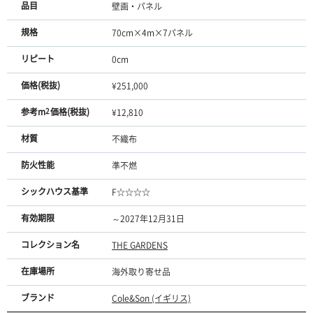
品目
壁画・パネル
規格
70cm×4m×7パネル
リピート
0cm
価格(税抜)
¥251,000
参考m
2
価格(税抜)
¥12,810
材質
不織布
防火性能
準不燃
シックハウス基準
F☆☆☆☆
有効期限
～2027年12月31日
コレクション名
THE GARDENS
在庫場所
海外取り寄せ品
ブランド
Cole&Son (イギリス)