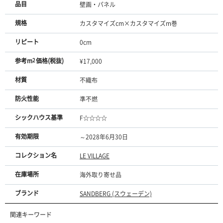
品目
壁画・パネル
規格
カスタマイズcm×カスタマイズm巻
リピート
0cm
参考m
2
価格(税抜)
¥17,000
材質
不織布
防火性能
準不燃
シックハウス基準
F☆☆☆☆
有効期限
～2028年6月30日
コレクション名
LE VILLAGE
在庫場所
海外取り寄せ品
ブランド
SANDBERG (スウェーデン)
関連キーワード