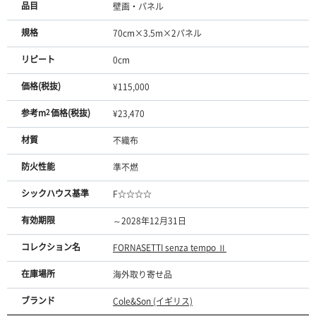
品目
壁画・パネル
規格
70cm×3.5m×2パネル
リピート
0cm
価格(税抜)
¥115,000
参考m
2
価格(税抜)
¥23,470
材質
不織布
防火性能
準不燃
シックハウス基準
F☆☆☆☆
有効期限
～2028年12月31日
コレクション名
FORNASETTI senza tempo Ⅱ
在庫場所
海外取り寄せ品
ブランド
Cole&Son (イギリス)