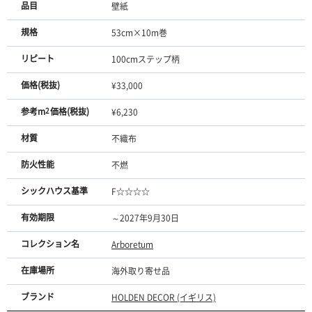
品目
壁紙
規格
53cm×10m巻
リピート
100cmステップ柄
価格(税抜)
¥33,000
参考m
2
価格(税抜)
¥6,230
材質
不織布
防火性能
不燃
シックハウス基準
F☆☆☆☆
有効期限
～2027年9月30日
コレクション名
Arboretum
在庫場所
海外取り寄せ品
ブランド
HOLDEN DECOR (イギリス)