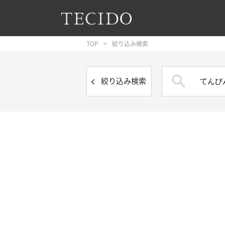
フッターへジャンプ
メインコンテンツへジャンプ
メインナビゲーションへジャンプ
TOP
絞り込み検索

絞り込み
検索
絞り込み条件
品目
壁紙
()
トリム・ボーダー
()