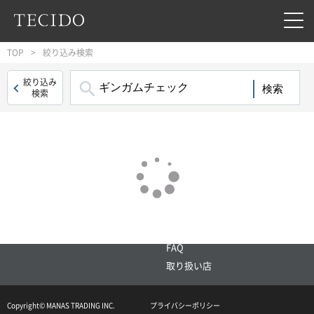
フッターへジャンプ
メインコンテンツへジャンプ
メインナビゲーションへジャンプ
TOP
絞り込み検索
絞り込み

検索
並び順
PRODUCTS
About TECIDO
絞り込み条件
SHOWROOM
CONTACT
お問い合わせ
FAQ
取り扱い店
品目
壁紙
()
Copyright© MANAS TRADING INC.
プライバシーポリシー