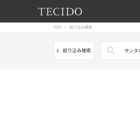
フッターへジャンプ
メインコンテンツへジャンプ
メインナビゲーションへジャンプ
TOP
絞り込み検索

絞り込み
検索
絞り込み条件
品目
壁紙
()
トリム・ボーダー
()