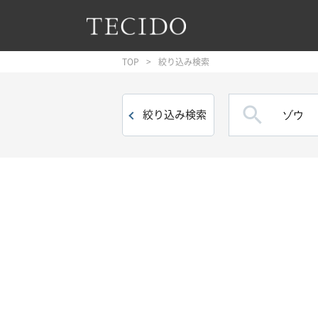
フッターへジャンプ
メインコンテンツへジャンプ
メインナビゲーションへジャンプ
TOP
絞り込み検索

絞り込み
検索
絞り込み条件
品目
壁紙
()
トリム・ボーダー
()