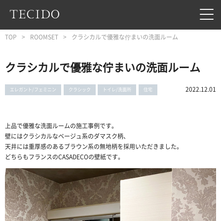
フッターへジャンプ
メインコンテンツへジャンプ
メインナビゲーションへジャンプ
TOP
ROOMSET
クラシカルで優雅な佇まいの洗面ルーム
クラシカルで優雅な佇まいの洗面ルーム
2022.12.01
エレガント/フェミニン
クラシック
トイレ/洗面所
住宅
上品で優雅な洗面ルームの施工事例です。
壁にはクラシカルなベージュ系のダマスク柄、
天井には重厚感のあるブラウン系の無地柄を採用いただきました。
どちらもフランスのCASADECOの壁紙です。