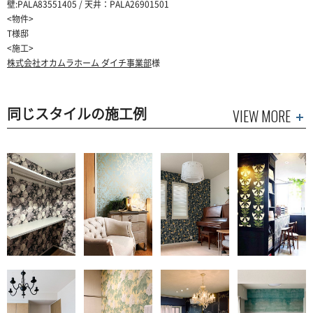
壁:PALA83551405 / 天井：PALA26901501
<物件>
T様邸
<施工>
株式会社オカムラホーム ダイチ事業部
様
同じスタイルの施工例
VIEW MORE