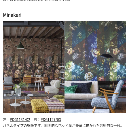
Minakari
左：
PDG1131/02
右：
PDG1127/03
パネルタイプの壁紙です。絵画的な花々と葉が豪華に描かれた芸術的な一枚。