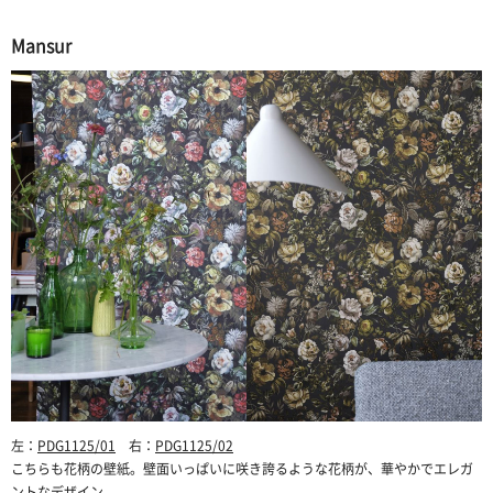
Mansur
左：
PDG1125/01
右：
PDG1125/02
こちらも花柄の壁紙。壁面いっぱいに咲き誇るような花柄が、華やかでエレガ
ントなデザイン。