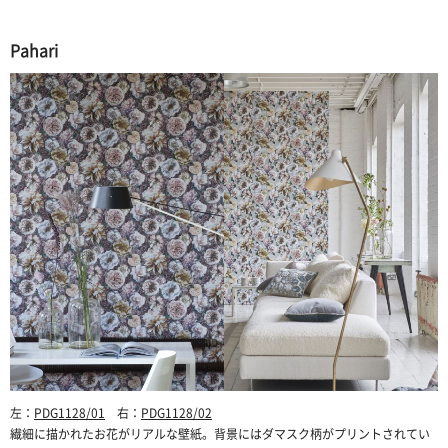
Pahari
左：
PDG1128/01
右：
PDG1128/02
繊細に描かれたお花がリアルな壁紙。背景にはダマスク柄がプリントされてい