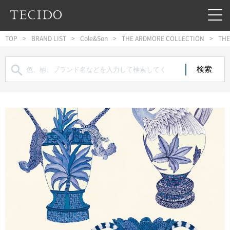
フッターへジャンプ
メインコンテンツへジャンプ
メインナビゲーションへジャンプ
TOP
BRAND LIST
Cole&Son
THE ARDMORE COLLECTION
THE
