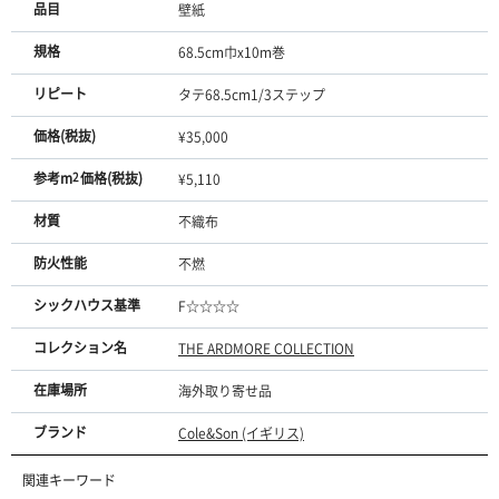
品目
壁紙
規格
68.5cm巾x10m巻
リピート
タテ68.5cm1/3ステップ
価格(税抜)
¥35,000
参考m
2
価格(税抜)
¥5,110
材質
不織布
防火性能
不燃
シックハウス基準
F☆☆☆☆
コレクション名
THE ARDMORE COLLECTION
在庫場所
海外取り寄せ品
ブランド
Cole&Son (イギリス)
関連キーワード