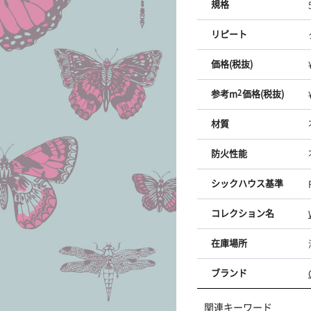
規格
リピート
価格(税抜)
参考m
2
価格(税抜)
材質
防火性能
シックハウス基準
コレクション名
在庫場所
ブランド
関連キーワード