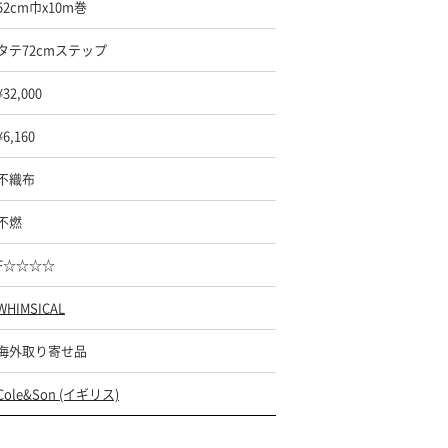
52cm巾x10m巻
タテ72cmステップ
¥32,000
¥6,160
不織布
不燃
F☆☆☆☆
WHIMSICAL
海外取り寄せ品
Cole&Son (イギリス)