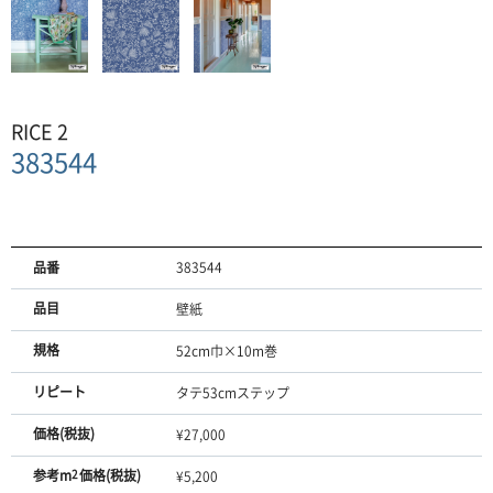
RICE 2
383544
品番
383544
品目
壁紙
規格
52cm巾×10m巻
リピート
タテ53cmステップ
価格(税抜)
¥27,000
参考m
2
価格(税抜)
¥5,200