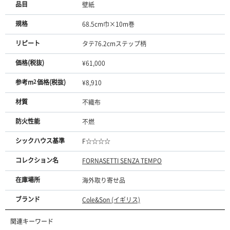
品目
壁紙
規格
68.5cm巾×10m巻
リピート
タテ76.2cmステップ柄
価格(税抜)
¥61,000
参考m
2
価格(税抜)
¥8,910
材質
不織布
防火性能
不燃
シックハウス基準
F☆☆☆☆
コレクション名
FORNASETTI SENZA TEMPO
在庫場所
海外取り寄せ品
ブランド
Cole&Son (イギリス)
関連キーワード