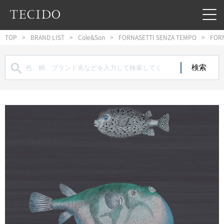
フッターへジャンプ
メインコンテンツへジャンプ
メインナビゲーションへジャンプ
TOP
BRAND LIST
Cole&Son
FORNASETTI SENZA TEMPO
FORN
