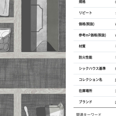
規格
リピート
価格(税抜)
参考m
2
価格(税抜)
材質
防火性能
シックハウス基準
コレクション名
在庫場所
ブランド
関連キーワード