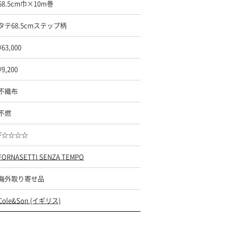
68.5cm巾×10m巻
タテ68.5cmステップ柄
¥63,000
¥9,200
不織布
不燃
F☆☆☆☆
FORNASETTI SENZA TEMPO
海外取り寄せ品
Cole&Son (イギリス)