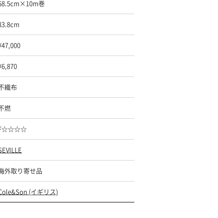
68.5cm×10m巻
83.8cm
¥47,000
¥6,870
不織布
不燃
F☆☆☆☆
SEVILLE
海外取り寄せ品
Cole&Son (イギリス)