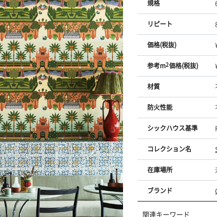
規格
リピート
価格(税抜)
参考m
2
価格(税抜)
材質
防火性能
シックハウス基準
コレクション名
在庫場所
ブランド
関連キーワード