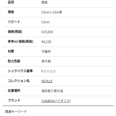
品目
壁紙
規格
53cm×10m巻
リピート
53cm
価格(税抜)
¥33,000
参考m
2
価格(税抜)
¥6,230
材質
不織布
防火性能
準不燃
シックハウス基準
F☆☆☆☆
コレクション名
SEVILLE
在庫場所
海外取り寄せ品
ブランド
Cole&Son (イギリス)
関連キーワード