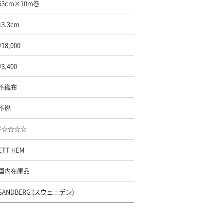
53cm×10m巻
13.3cm
¥18,000
¥3,400
不織布
不燃
F☆☆☆☆
ETT HEM
国内在庫品
SANDBERG (スウェーデン)