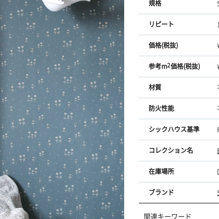
規格
リピート
価格(税抜)
参考m
2
価格(税抜)
材質
防火性能
シックハウス基準
コレクション名
在庫場所
ブランド
関連キーワード