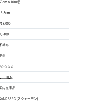
53cm×10m巻
13.3cm
¥18,000
¥3,400
不織布
不燃
F☆☆☆☆
ETT HEM
国内在庫品
SANDBERG (スウェーデン)