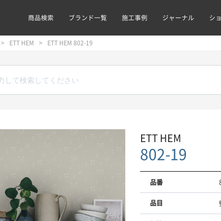
商品検索
ブランド一覧
施工事例
ジャーナル
シ
ETT HEM
ETT HEM 802-19
ETT HEM
802-19
品番
品目