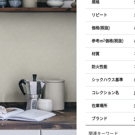
規格
リピート
価格(税抜)
参考m
2
価格(税抜)
材質
防火性能
シックハウス基準
コレクション名
在庫場所
ブランド
関連キーワード