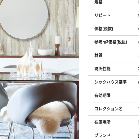
規格
リピート
価格(税抜)
参考m
2
価格(税抜)
材質
防火性能
シックハウス基準
有効期限
コレクション名
在庫場所
ブランド