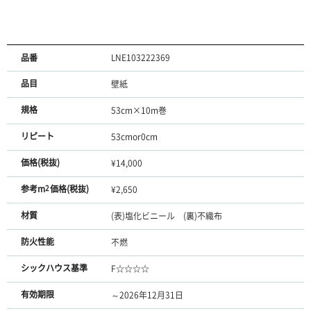
品番
LNE103222369
品目
壁紙
規格
53cm×10m巻
リピート
53cmor0cm
価格(税抜)
¥14,000
参考m
2
価格(税抜)
¥2,650
材質
(表)塩化ビニール (裏)不織布
防火性能
不燃
シックハウス基準
F☆☆☆☆
有効期限
～2026年12月31日