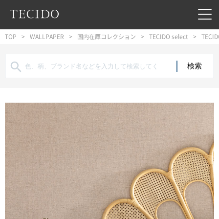
フッターへジャンプ
メインコンテンツへジャンプ
メインナビゲーションへジャンプ
TOP
WALLPAPER
国内在庫コレクション
TECIDO select
TECID
