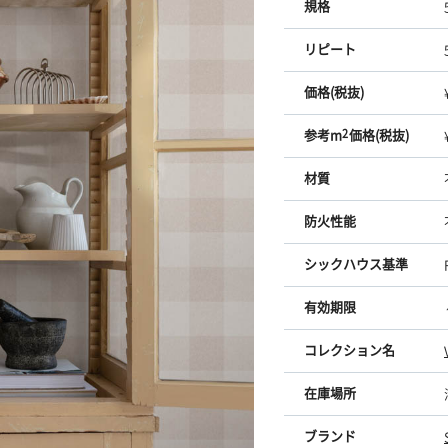
規格
リピート
価格(税抜)
参考m
2
価格(税抜)
材質
防火性能
シックハウス基準
有効期限
コレクション名
在庫場所
ブランド