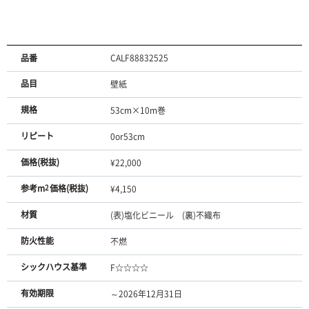
品番
CALF88832525
品目
壁紙
規格
53cm×10m巻
リピート
0or53cm
価格(税抜)
¥22,000
参考m
2
価格(税抜)
¥4,150
材質
(表)塩化ビニール (裏)不織布
防火性能
不燃
シックハウス基準
F☆☆☆☆
有効期限
～2026年12月31日