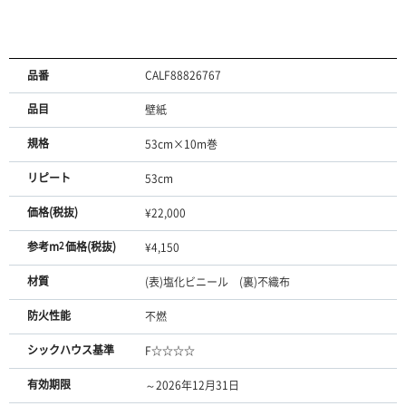
品番
CALF88826767
品目
壁紙
規格
53cm×10m巻
リピート
53cm
価格(税抜)
¥22,000
参考m
2
価格(税抜)
¥4,150
材質
(表)塩化ビニール (裏)不織布
防火性能
不燃
シックハウス基準
F☆☆☆☆
有効期限
～2026年12月31日