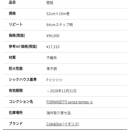
品目
壁紙
規格
52cm×10m巻
リピート
64cmステップ柄
価格(税抜)
¥90,000
参考m
2
価格(税抜)
¥17,310
材質
不織布
防火性能
準不燃
シックハウス基準
F☆☆☆☆
有効期限
～2028年12月31日
コレクション名
FORNASETTI senza tempo Ⅱ
在庫場所
海外取り寄せ品
ブランド
Cole&Son (イギリス)