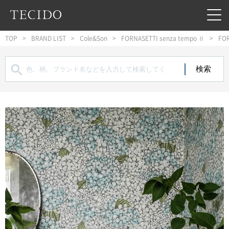
フッターへジャンプ
メインコンテンツへジャンプ
メインナビゲーションへジャンプ
TOP
BRAND LIST
Cole&Son
FORNASETTI senza tempo Ⅱ
FOR
