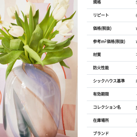
規格
リピート
価格(税抜)
参考m
2
価格(税抜)
材質
防火性能
シックハウス基準
有効期限
コレクション名
在庫場所
ブランド