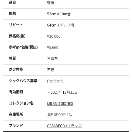
品目
壁紙
規格
53cm×10m巻
リピート
64cmステップ柄
価格(税抜)
¥30,000
参考m
2
価格(税抜)
¥5,660
材質
不織布
防火性能
不燃
シックハウス基準
F☆☆☆☆
有効期限
～2027年12月31日
コレクション名
MILANO SIXTIES
在庫場所
海外取り寄せ品
ブランド
CASADECO (フランス)