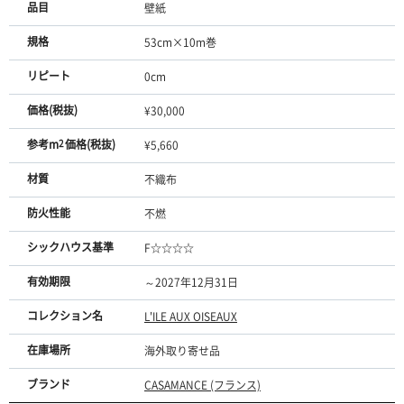
品目
壁紙
規格
53cm×10m巻
リピート
0cm
価格(税抜)
¥30,000
参考m
2
価格(税抜)
¥5,660
材質
不織布
防火性能
不燃
シックハウス基準
F☆☆☆☆
有効期限
～2027年12月31日
コレクション名
L'ILE AUX OISEAUX
在庫場所
海外取り寄せ品
ブランド
CASAMANCE (フランス)