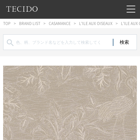
フッターへジャンプ
メインコンテンツへジャンプ
メインナビゲーションへジャンプ
TOP
BRAND LIST
CASAMANCE
L'ILE AUX OISEAUX
L'ILE AUX
