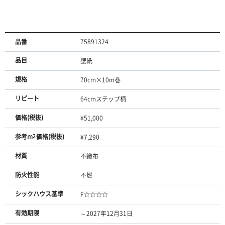
品番
75891324
品目
壁紙
規格
70cm×10m巻
リピート
64cmステップ柄
価格(税抜)
¥51,000
参考m
2
価格(税抜)
¥7,290
材質
不織布
防火性能
不燃
シックハウス基準
F☆☆☆☆
有効期限
～2027年12月31日