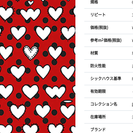
規格
リピート
価格(税抜)
参考m
2
価格(税抜)
材質
防火性能
シックハウス基準
有効期限
コレクション名
在庫場所
ブランド