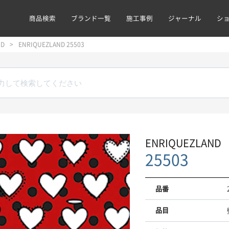
商品検索
ブランド一覧
施工事例
ジャーナル
シ
ND
ENRIQUEZLAND 25503
ENRIQUEZLAND
25503
品番
品目