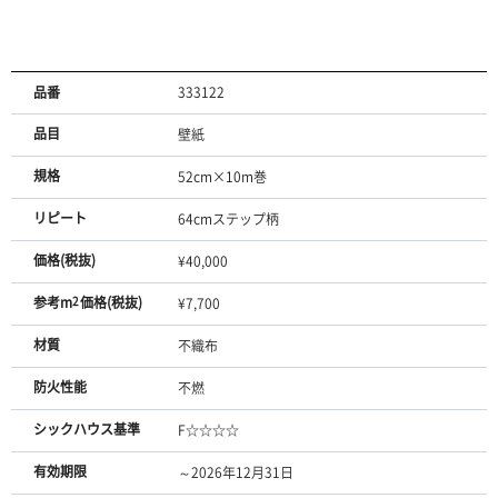
品番
333122
品目
壁紙
規格
52cm×10m巻
リピート
64cmステップ柄
価格(税抜)
¥40,000
参考m
2
価格(税抜)
¥7,700
材質
不織布
防火性能
不燃
シックハウス基準
F☆☆☆☆
有効期限
～2026年12月31日