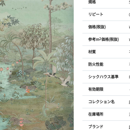
規格
リピート
価格(税抜)
参考m
2
価格(税抜)
材質
防火性能
シックハウス基準
有効期限
コレクション名
在庫場所
ブランド