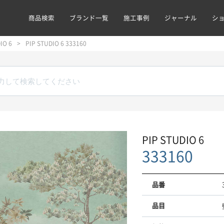
商品検索
ブランド一覧
施工事例
ジャーナル
シ
IO 6
PIP STUDIO 6 333160
PIP STUDIO 6
333160
品番
品目