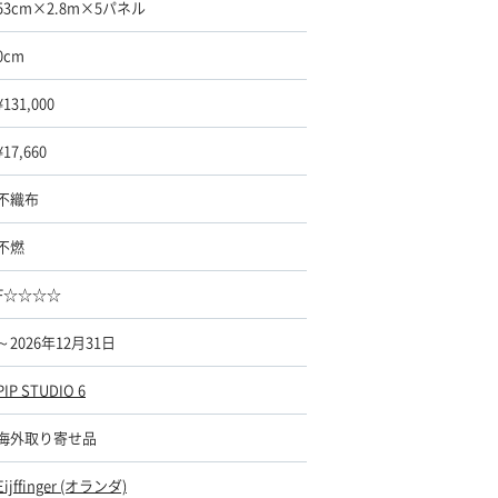
53cm×2.8m×5パネル
0cm
¥131,000
¥17,660
不織布
不燃
F☆☆☆☆
～2026年12月31日
PIP STUDIO 6
海外取り寄せ品
Eijffinger (オランダ)