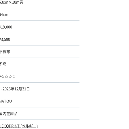
53cm×10m巻
64cm
¥19,000
¥3,590
不織布
不燃
F☆☆☆☆
～2026年12月31日
MATOU
国内在庫品
DECOPRINT (ベルギー)