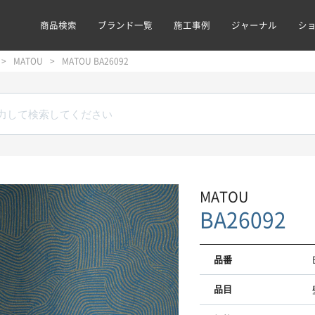
商品検索
ブランド一覧
施工事例
ジャーナル
シ
MATOU
MATOU BA26092
MATOU
BA26092
品番
品目