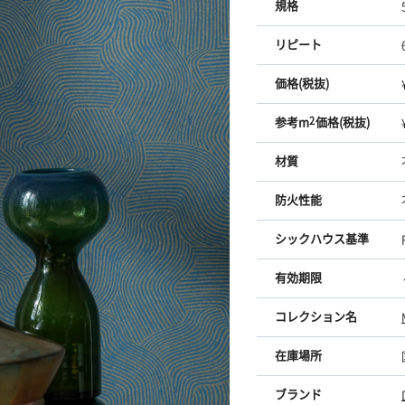
規格
リピート
価格(税抜)
参考m
2
価格(税抜)
材質
防火性能
シックハウス基準
有効期限
コレクション名
在庫場所
ブランド