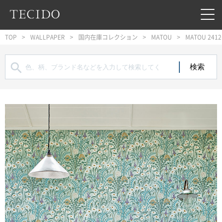
フッターへジャンプ
メインコンテンツへジャンプ
メインナビゲーションへジャンプ
TOP
WALLPAPER
国内在庫コレクション
MATOU
MATOU 2412
