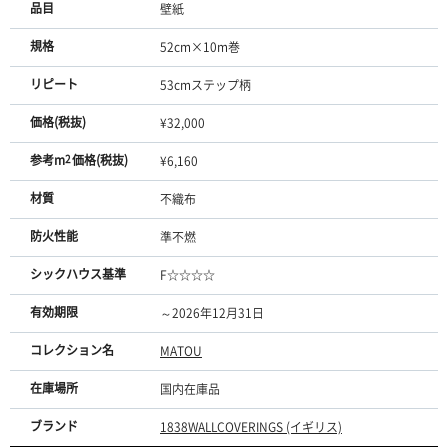
品目
壁紙
規格
52cm×10m巻
リピート
53cmステップ柄
価格(税抜)
¥32,000
参考m
2
価格(税抜)
¥6,160
材質
不織布
防火性能
準不燃
シックハウス基準
F☆☆☆☆
有効期限
～2026年12月31日
コレクション名
MATOU
在庫場所
国内在庫品
ブランド
1838WALLCOVERINGS (イギリス)