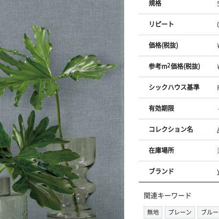
規格
リピート
価格(税抜)
参考m
2
価格(税抜)
シックハウス基準
有効期限
コレクション名
在庫場所
ブランド
関連キーワード
無地
プレーン
ブルー