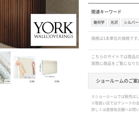
関連キーワード
幾何学
光沢
シルバー
価格は1本単位の価格です
こちらのサイトでは商品
実際に商品をご覧になり
ショールームのご案
※ショールームでは販売は
※取扱い店ではテシードの
詳しくは直接各店舗へお問