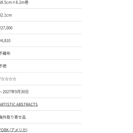
68.5cm×8.2m巻
32.1cm
¥27,000
¥4,810
不織布
不燃
F☆☆☆☆
～2027年9月30日
ARTISTIC ABSTRACTS
海外取り寄せ品
YORK (アメリカ)