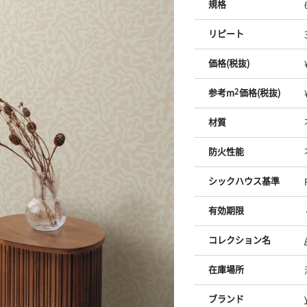
規格
リピート
価格(税抜)
参考m
2
価格(税抜)
材質
防火性能
シックハウス基準
有効期限
コレクション名
在庫場所
ブランド