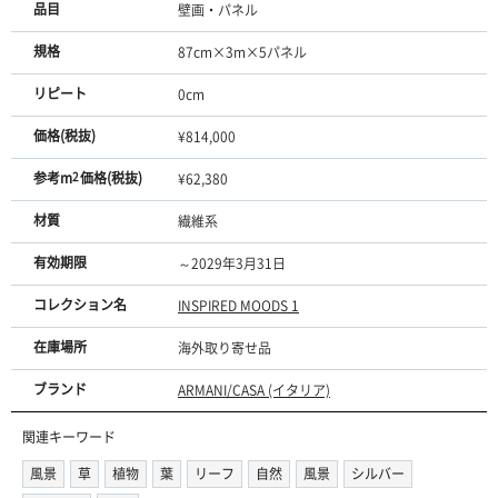
品目
壁画・パネル
規格
87cm×3m×5パネル
リピート
0cm
価格(税抜)
¥814,000
参考m
2
価格(税抜)
¥62,380
材質
繊維系
有効期限
～2029年3月31日
コレクション名
INSPIRED MOODS 1
在庫場所
海外取り寄せ品
ブランド
ARMANI/CASA (イタリア)
関連キーワード
風景
草
植物
葉
リーフ
自然
風景
シルバー