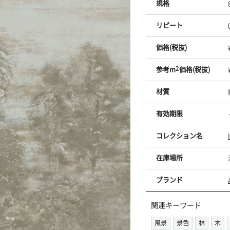
規格
リピート
価格(税抜)
参考m
2
価格(税抜)
材質
有効期限
コレクション名
在庫場所
ブランド
関連キーワード
風景
景色
林
木