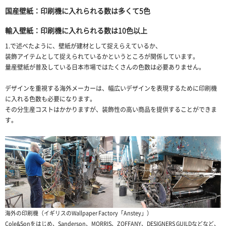
国産壁紙：印刷機に入れられる数は多くて5色
輸入壁紙：印刷機に入れられる数は10色以上
1.で述べたように、壁紙が建材として捉えらえているか、
装飾アイテムとして捉えられているかというところが関係しています。
量産壁紙が普及している日本市場ではたくさんの色数は必要ありません。
デザインを重視する海外メーカーは、幅広いデザインを表現するために印刷機
に入れる色数も必要になります。
その分生産コストはかかりますが、装飾性の高い商品を提供することができま
す。
海外の印刷機（イギリスのWallpaper Factory「Anstey」）
Cole&Sonをはじめ、Sanderson、MORRIS、ZOFFANY、DESIGNERS GUILDなどなど、