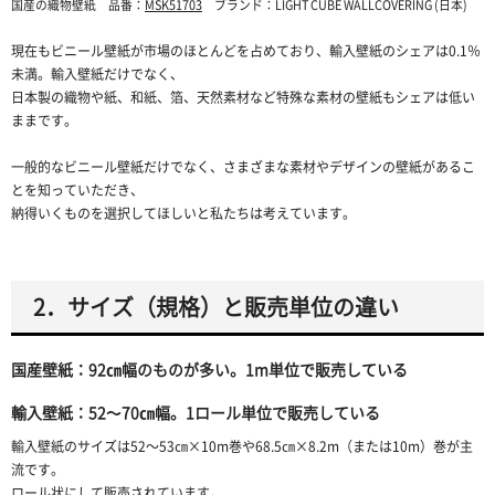
国産の織物壁紙 品番：
MSK51703
ブランド：LIGHT CUBE WALLCOVERING (日本)
現在もビニール壁紙が市場のほとんどを占めており、輸入壁紙のシェアは0.1％
未満。輸入壁紙だけでなく、
日本製の織物や紙、和紙、箔、天然素材など特殊な素材の壁紙もシェアは低い
ままです。
一般的なビニール壁紙だけでなく、さまざまな素材やデザインの壁紙があるこ
とを知っていただき、
納得いくものを選択してほしいと私たちは考えています。
2．サイズ（規格）と販売単位の違い
国産壁紙：92㎝幅のものが多い。1m単位で販売している
輸入壁紙：52～70㎝幅。1ロール単位で販売している
輸入壁紙のサイズは52～53㎝×10m巻や68.5㎝×8.2m（または10m）巻が主
流です。
ロール状にして販売されています。