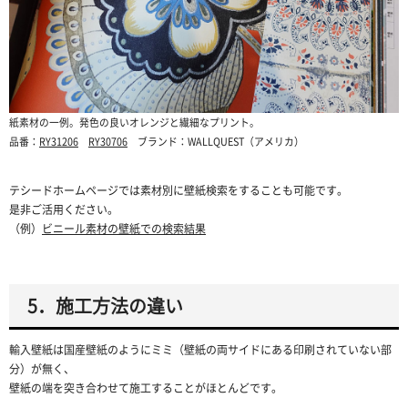
紙素材の一例。発色の良いオレンジと繊細なプリント。
品番：
RY31206
RY30706
ブランド：WALLQUEST（アメリカ）
テシードホームページでは素材別に壁紙検索をすることも可能です。
是非ご活用ください。
（例）
ビニール素材の壁紙での検索結果
5．施工方法の違い
輸入壁紙は国産壁紙のようにミミ（壁紙の両サイドにある印刷されていない部
分）が無く、
壁紙の端を突き合わせて施工することがほとんどです。